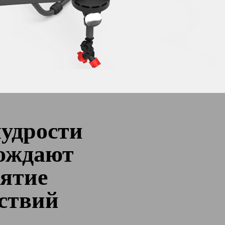
мудрости
ождают
ятие
ствий