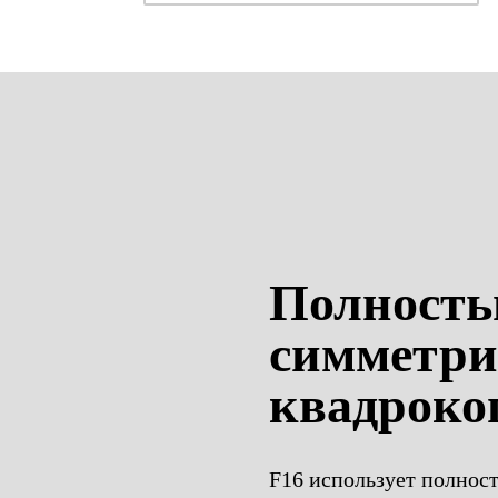
Полност
симметр
квадроко
F16 использует полно