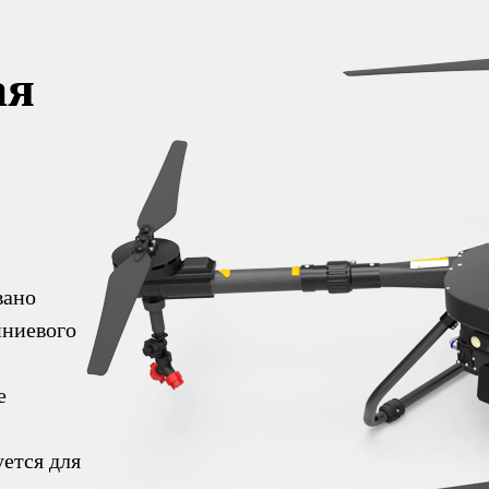
ая
вано
иниевого
е
уется для