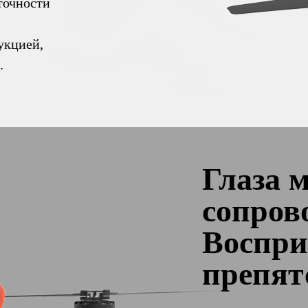
точности
укцией,
.
Глаза 
сопров
Воспри
препят