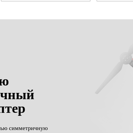
ью
ичный
птер
стью симметричную