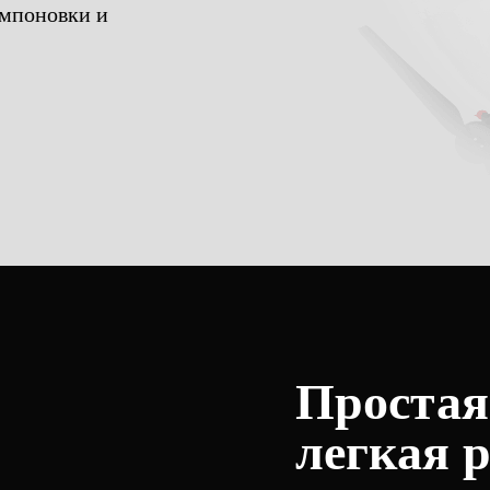
омпоновки и
Простая
легкая 