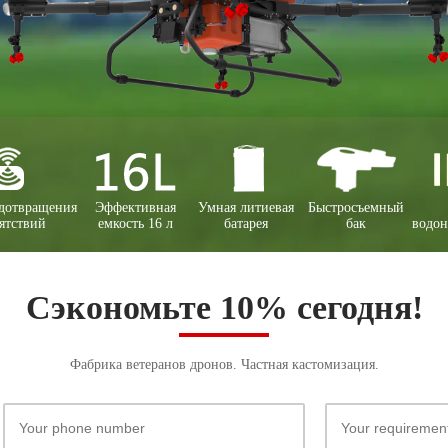
едотвращения
Эффективная
Умная литиевая
Быстросъемный
ятствий
емкость 16 л
батарея
бак
водо
Сэкономьте 10% сегодня!
Фабрика ветеранов дронов. Частная кастомизация.