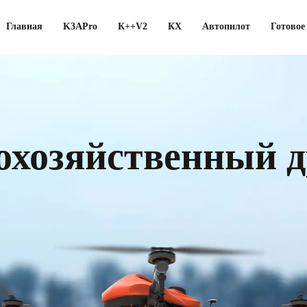
Главная
K3APro
К++V2
КХ
Автопилот
Готовое
охозяйственный д